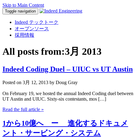
Skip to Main Content
Toggle navigation
Indeed テックトーク
オープンソース
採用情報
All posts from:
3月 2013
Indeed Coding Duel – UIUC vs UT Austin
Posted on
3月 12, 2013
by Doug Gray
On February 19, we hosted the annual Indeed Coding duel between
UT Austin and UIUC. Sixty-six contestants, mos […]
Read the full article
»
1から10億へ ー 進化するドキュメ
ント・サービング・システム