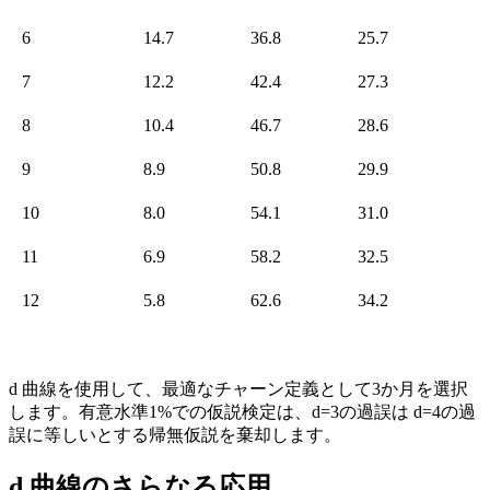
6
14.7
36.8
25.7
7
12.2
42.4
27.3
8
10.4
46.7
28.6
9
8.9
50.8
29.9
10
8.0
54.1
31.0
11
6.9
58.2
32.5
12
5.8
62.6
34.2
d 曲線を使用して、最適なチャーン定義として3か月を選択
します。有意水準1%での仮説検定は、d=3の過誤は d=4の過
誤に等しいとする帰無仮説を棄却します。
d 曲線のさらなる応用