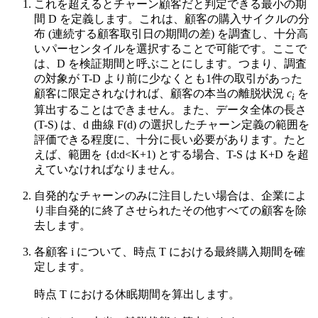
これを超えるとチャーン顧客だと判定できる最小の期
間 D を定義します。これは、顧客の購入サイクルの分
布 (連続する顧客取引日の期間の差) を調査し、十分高
いパーセンタイルを選択することで可能です。ここで
は、D を検証期間と呼ぶことにします。つまり、調査
の対象が T-D より前に少なくとも1件の取引があった
顧客に限定されなければ、顧客の本当の離脱状況
c
を
i
算出することはできません。また、データ全体の長さ
(T-S) は、d 曲線 F(d) の選択したチャーン定義の範囲を
評価できる程度に、十分に長い必要があります。たと
えば、範囲を {d:d<K+1) とする場合、T-S は K+D を超
えていなければなりません。
自発的なチャーンのみに注目したい場合は、企業によ
り非自発的に終了させられたその他すべての顧客を除
去します。
各顧客 i について、時点 T における最終購入期間を確
定します。
時点 T における休眠期間を算出します。