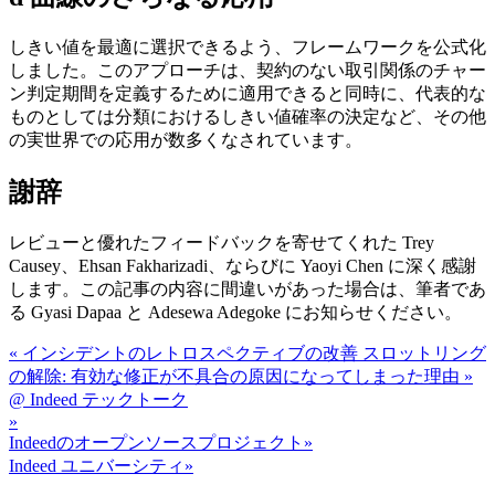
しきい値を最適に選択できるよう、フレームワークを公式化
しました。このアプローチは、契約のない取引関係のチャー
ン判定期間を定義するために適用できると同時に、代表的な
ものとしては分類におけるしきい値確率の決定など、その他
の実世界での応用が数多くなされています。
謝辞
レビューと優れたフィードバックを寄せてくれた Trey
Causey、Ehsan Fakharizadi、ならびに Yaoyi Chen に深く感謝
します。この記事の内容に間違いがあった場合は、筆者であ
る Gyasi Dapaa と Adesewa Adegoke にお知らせください。
«
インシデントのレトロスペクティブの改善
スロットリング
の解除: 有効な修正が不具合の原因になってしまった理由
»
@ Indeed テックトーク
»
Indeedのオープンソースプロジェクト
»
Indeed ユニバーシティ
»