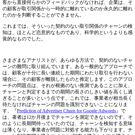
客から直接何らかのフィードバックがなければ、企業は、そ
の顧客が取引関係から一時的に離れているのか永久的に離れ
たのかを判断することができません。
これまでは、そういった契約のない取引関係のチャーンの検
知は、ほとんど恣意的なものであり、科学的というよりも感
覚的なものでした。
さまざまなアナリストが、あらゆる方法で、契約のないチャ
ーンの難問に取り組んでいます。ある一般的なアプローチで
は、顧客が十分に長い連続した期間にわたり取引を行わない
場合に、その顧客が離脱したものと推定します。このアプロ
ーチの問題点は、それが根拠のない推測であることに加え、
チャーンと判定するまでの期間の長さのしきい値を高くし過
ぎることが多いという点です。これでは、事業者が相当長く
待たなければチャーンの問題を識別できないことになりま
す。『
Prediction of Advertiser Churn for Google Adwords
』で
は、著者は12か月後までチャーンを測定できないのです。そ
のように長期間待っていたのでは、チャーンを検知する意味
は薄くなり、事業者が問題に対処する能力も下がります。チ