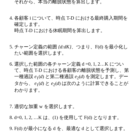
それから、本当の離脱状態を算出します。
各顧客 i について、時点 T-D における最終購入期間を
確定します。
時点 T-D における休眠期間を算出します。
チャーン定義の範囲
{d:dK}
、つまり、F(d) を最小化し
たい範囲を選択します。
選択した範囲の各チャーン定義 d =0, 1, 2…K につい
て、時点 T-D における各顧客の離脱状態を予測し、第
一種過誤
e
(
d
) と第二種過誤
e
(
d
) を測定します。デー
1
2
タから、
e
(
d
) と
e
(
d
) は次のように計算できることが
1
2
わかります。
適切な加重 w を選択します。
d=0, 1, 2, …K は、(1) を使用して F(d) となります。
F(d) が最小になる d を、最適な d として選択します。