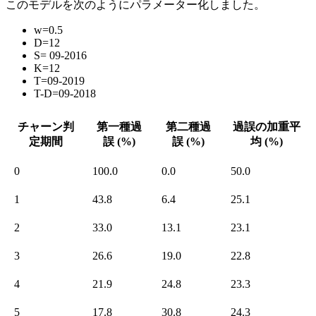
このモデルを次のようにパラメーター化しました。
w=0.5
D=12
S= 09-2016
K=12
T=09-2019
T-D=09-2018
チャーン判
第一種過
第二種過
過誤の加重平
定期間
誤 (%)
誤 (%)
均 (%)
0
100.0
0.0
50.0
1
43.8
6.4
25.1
2
33.0
13.1
23.1
3
26.6
19.0
22.8
4
21.9
24.8
23.3
5
17.8
30.8
24.3