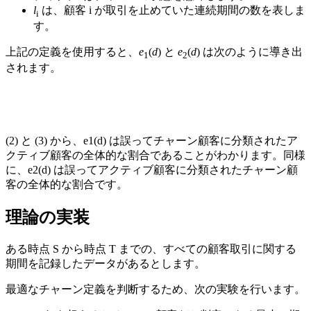
l
は、顧客 i が取引を止めていた連続期間の数を表しま
i
す。
上記の定義を使用すると、
e
(
d
) と
e
(
d
) は次のように導き出
1
2
されます。
(2) と (3) から、e1(d) は誤ってチャーン顧客に分類されたア
クティブ顧客の全体的な割合であることがわかります。同様
に、e2(d) は誤ってアクティブ顧客に分類されたチャーン顧
客の全体的な割合です。
理論の実装
ある時点 S から時点 T までの、すべての顧客取引に関する
期間を記録したデータがあるとします。
最適なチャーン定義を判断するため、次の実験を行います。