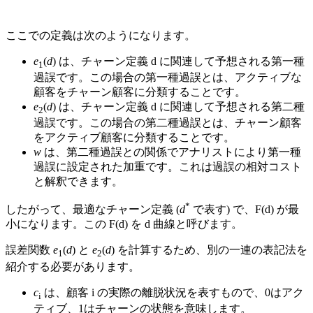
ここでの定義は次のようになります。
e
(
d
) は、チャーン定義 d に関連して予想される第一種
1
過誤です。この場合の第一種過誤とは、アクティブな
顧客をチャーン顧客に分類することです。
e
(
d
) は、チャーン定義 d に関連して予想される第二種
2
過誤です。この場合の第二種過誤とは、チャーン顧客
をアクティブ顧客に分類することです。
w
は、第二種過誤との関係でアナリストにより第一種
過誤に設定された加重です。これは過誤の相対コスト
と解釈できます。
*
したがって、最適なチャーン定義 (
d
で表す) で、F(d) が最
小になります。この F(d) を d 曲線と呼びます。
誤差関数
e
(
d
) と
e
(
d
) を計算するため、別の一連の表記法を
1
2
紹介する必要があります。
c
は、顧客 i の実際の離脱状況を表すもので、0はアク
i
ティブ、1はチャーンの状態を意味します。