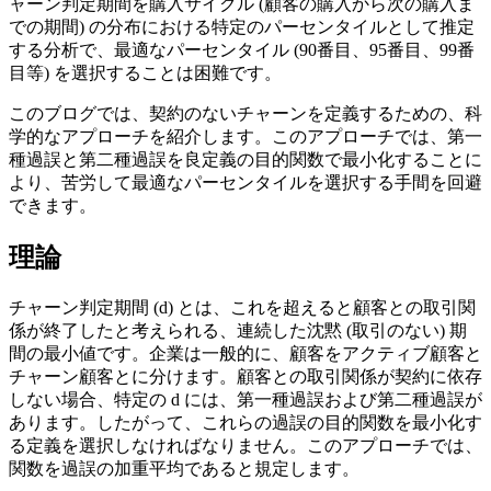
ャーン判定期間を購入サイクル (顧客の購入から次の購入ま
での期間) の分布における特定のパーセンタイルとして推定
する分析で、最適なパーセンタイル (90番目、95番目、99番
目等) を選択することは困難です。
このブログでは、契約のないチャーンを定義するための、科
学的なアプローチを紹介します。このアプローチでは、第一
種過誤と第二種過誤を良定義の目的関数で最小化することに
より、苦労して最適なパーセンタイルを選択する手間を回避
できます。
理論
チャーン判定期間 (d) とは、これを超えると顧客との取引関
係が終了したと考えられる、連続した沈黙 (取引のない) 期
間の最小値です。企業は一般的に、顧客をアクティブ顧客と
チャーン顧客とに分けます。顧客との取引関係が契約に依存
しない場合、特定の d には、第一種過誤および第二種過誤が
あります。したがって、これらの過誤の目的関数を最小化す
る定義を選択しなければなりません。このアプローチでは、
関数を過誤の加重平均であると規定します。