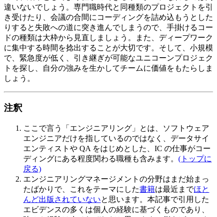
違いないでしょう。専門職時代と同種類のプロジェクトを引
き受けたり、会議の合間にコーディングを詰め込もうとした
りすると失敗への道に突き進んでしまうので、手掛けるコー
ドの種類は大枠から見直しましょう。また、ディープワーク
に集中する時間を捻出することが大切です。そして、小規模
で、緊急度が低く、引き継ぎが可能なユニコーンプロジェク
トを探し、自分の強みを生かしてチームに価値をもたらしま
しょう。
注釈
ここで言う「エンジニアリング」とは、ソフトウェア
エンジニアだけを指しているのではなく、データサイ
エンティストや QA をはじめとした、IC の仕事がコー
ディングにある程度関わる職種も含みます。
(トップに
戻る)
エンジニアリングマネージメントの分野はまだ始まっ
たばかりで、これをテーマにした
書籍
は最近まで
ほと
んど
出版されていない
と思います。本記事で引用した
エビデンスの多くは個人の経験に基づくものであり、