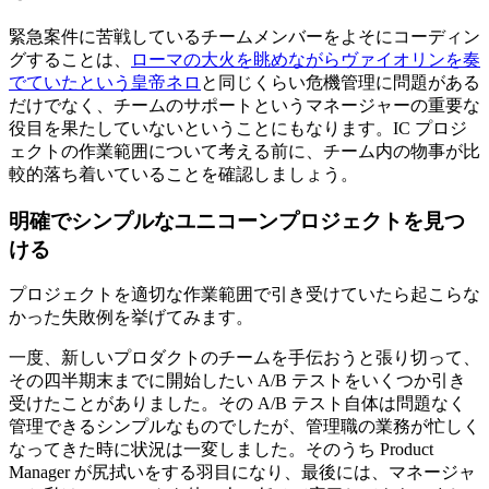
緊急案件に苦戦しているチームメンバーをよそにコーディン
グすることは、
ローマの大火を眺めながらヴァイオリンを奏
でていたという皇帝ネロ
と同じくらい危機管理に問題がある
だけでなく、チームのサポートというマネージャーの重要な
役目を果たしていないということにもなります。IC プロジ
ェクトの作業範囲について考える前に、チーム内の物事が比
較的落ち着いていることを確認しましょう。
明確でシンプルなユニコーンプロジェクトを見つ
ける
プロジェクトを適切な作業範囲で引き受けていたら起こらな
かった失敗例を挙げてみます。
一度、新しいプロダクトのチームを手伝おうと張り切って、
その四半期末までに開始したい A/B テストをいくつか引き
受けたことがありました。その A/B テスト自体は問題なく
管理できるシンプルなものでしたが、管理職の業務が忙しく
なってきた時に状況は一変しました。そのうち Product
Manager が尻拭いをする羽目になり、最後には、マネージャ