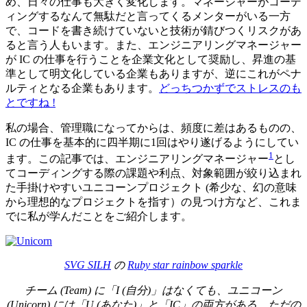
め、日々の仕事も大きく変化します。マネージャーがコーデ
ィングするなんて無駄だと言ってくるメンターがいる一方
で、コードを書き続けていないと技術が錆びつくリスクがあ
ると言う人もいます。また、エンジニアリングマネージャー
が IC の仕事を行うことを企業文化として奨励し、昇進の基
準として明文化している企業もありますが、逆にこれがペナ
ルティとなる企業もあります。
どっちつかずでストレスのも
とですね !
私の場合、管理職になってからは、頻度に差はあるものの、
IC の仕事を基本的に四半期に1回はやり遂げるようにしてい
1
ます。この記事では、エンジニアリングマネージャー
とし
てコーディングする際の課題や利点、対象範囲が絞り込まれ
た手掛けやすいユニコーンプロジェクト (希少な、幻の意味
から理想的なプロジェクトを指す）の見つけ方など、これま
でに私が学んだことをご紹介します。
SVG SILH
の
Ruby star rainbow sparkle
チーム (Team) に「I (自分)」はなくても、ユニコーン
(Unicorn) には「U (あなた)」と「IC」の両方がある。ただの