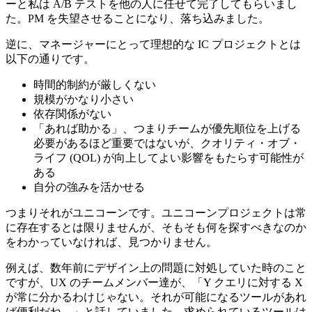
ーと私は A/B テストを他の人に任せて完了してもらいまし
た。PM を失望させることになり、落ち込みました。
逆に、マネージャーにとって理想的な IC プロジェクトとは
以下の通りです。
時間的制約が厳しくない
規模がかなり小さい
依存関係がない
「あれば助かる」、つまりチームが優先順位を上げる
必要があるほど重要ではないが、クオリティ・オブ・
ライフ (QOL) が向上してよい影響をもたらす可能性が
ある
自分の強みを活かせる
つまりそれがユニコーンです。ユニコーンプロジェクトは常
に存在するとは限りませんが、そもそも何を探すべきなのか
をわかっていなければ、見つかりません。
例えば、数年前にデザイン上の問題に対処していた時のこと
ですが、UX のチームメンバー達が、「Y クエリに対する X
が常に分かるわけじゃない。それが可能になるツールがあれ
ば便利だね。」と話していました。求められているツールは