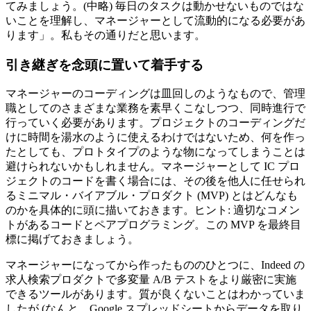
てみましょう。(中略) 毎日のタスクは動かせないものではな
いことを理解し、マネージャーとして流動的になる必要があ
ります」。私もその通りだと思います。
引き継ぎを念頭に置いて着手する
マネージャーのコーディングは皿回しのようなもので、管理
職としてのさまざまな業務を素早くこなしつつ、同時進行で
行っていく必要があります。プロジェクトのコーディングだ
けに時間を湯水のように使えるわけではないため、何を作っ
たとしても、プロトタイプのような物になってしまうことは
避けられないかもしれません。マネージャーとして IC プロ
ジェクトのコードを書く場合には、その後を他人に任せられ
るミニマル・バイアブル・プロダクト (MVP) とはどんなも
のかを具体的に頭に描いておきます。ヒント: 適切なコメン
トがあるコードとペアプログラミング。この MVP を最終目
標に掲げておきましょう。
マネージャーになってから作ったもののひとつに、Indeed の
求人検索プロダクトで多変量 A/B テストをより厳密に実施
できるツールがあります。質が良くないことはわかっていま
したが (なんと、Google スプレッドシートからデータを取り