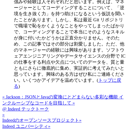
強みや経験は人それぞれだと思います。例えば、マネ
ージャーとしてコーディングすることについて、「逆
境を生き抜く力」を持つ助けになるという仮説を聞い
たことがあります。しかし、私は最近 Git リポジトリ
で職場で恥をかくようなことをやってしまったばかり
で、コーディングすることで本当にそのようなスキル
が身に付いたかどうかは正直分かりません。そのた
め、この記事ではその部分は割愛しました。ただ、他
のマネージャーの経験には興味があります。ソフトウ
ェアエンジニアリングやデータサイエンスの分野で IC
の仕事をする利点や欠点についてのデータを、質と量
ともにさらに徹底的に集め、実証的に考えてみたいと
思っています。興味のある方はぜひ私にご連絡くださ
い。いくつかアイデアを温めています。(
トップに戻
る
)
«
Jackson：JSONとJavaの変換にとどまらない多彩な機能
イ
ンクルーシブなコードを目指して
»
@ Indeed テックトーク
»
Indeedのオープンソースプロジェクト
»
Indeed ユニバーシティ
»