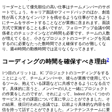
リーダーとして優先順位の高い仕事はチームメンバーのサポ
ートでしょう。キャリア面談やフィードバックのほか、創造
性が高く大きなインパクトを残せるような仕事ができるよう
にチームをサポートすることなどが業務に含まれます。面談
方式で実施することも多いですが、フォローアップ会議や関
係者とのチェックインなどの時間も必要です。チームの人数
が増えてくると、小さなプロジェクトのコーディングを完成
するのに必要なたった数時間でさえ確保するのが難しくな
り、週40時間の勤務時間では足りなくなってきます。
2
コーディングの時間を確保すべき理由
1つ目のメリットは、IC プロジェクトのコーディングをする
ことによって、チームメンバーや、彼らが業務で使用してい
るツール、抱えている課題などに共感できるようになる点で
す。具体的に言うと、メンバーの1人と一緒にプロジェクト
の作業をしたのですが、それによって、Indeed のいくつかの
サービスとその課題について直に学ぶことができました。そ
の結果、後日行われた会議では、以前より具体的な内容を自
信を持って話すことができました。メンテナンスチームに要