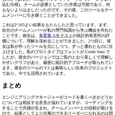
込む仕様)、チームが必要としていた作業は可能であり、何
もないよりはましだったのです。その後、このツールをチー
ムメンバーに引き継ぐことができました。
これは2つのよい結果をもたらしたと思っています。まず、
自分のチームメンバーが私の専門知識から学ぶ機会を作れた
ことです。彼女は、
多変量 A/B テスト
の統計的有意性の評
価について、理解を深めることができました。2つ目に、彼
女は私が作ったツールを元にしつつ、ずっと優れたものに仕
上げました。私のプロトタイプはフォントが Comic Sans で
したが、彼女のバージョンではご覧のとおり美しくて理解し
やすいグラフがあり、厳密に統計的アプローチが取られてい
ます。彼女のツールの V.1 は素晴らしい出来のプロジェクト
であり、今でも活用されています。
まとめ
エンジニアリングマネージャーがコードを書くべきかどうか
については相反する意見が溢れていますが、コーディングを
することで共感が生まれ、チームメンバーとの信頼が築ける
ので、結果としてより仕事のできるリーダーになれるのは間