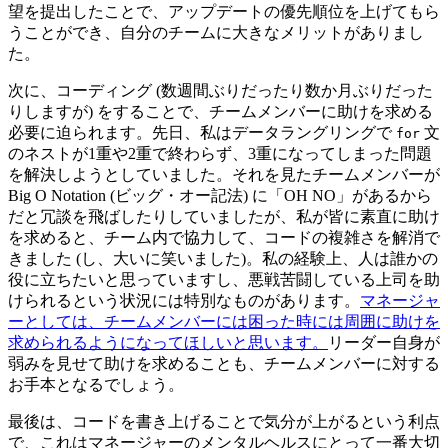
望を提出したことで、アップデートの優先順位を上げてもら
うことができ、自分のチームに大きなメリットがありまし
た。
次に、コーディング (数週間ぶりだったり数か月ぶりだった
りしますが) をすることで、チームメンバーに助けを求める
必要に迫られます。先日、私はデータラングリングで
文
for
のネストが1重や2重で終わらず、3重になってしまった問題
を解決しようとしていました。それを見たチームメンバーが
Big O Notation (ビッグ・オー記法) に「OH NO」があるから
だと冗談を飛ばしたりしていましたが、私が皆に素直に助け
を求めると、チーム内で協力して、コードの複雑さを解消で
きました (し、大いに笑いました)。私の経験上、人は誰かの
役に立ちたいと思っていますし、悪戦苦闘している上司を助
けられるという状況には特別なものがあります。
マネージャ
ーとしては、チームメンバーには困った時には周囲に助けを
求められるようになってほしいと思います。
リーダー自身が
弱みを見せて助けを求めることも、チームメンバーに対する
お手本となるでしょう。
最後は、コードを書き上げることで気分が上がるという利点
で、これはマネージャーのメンタルヘルスにとって一番大切