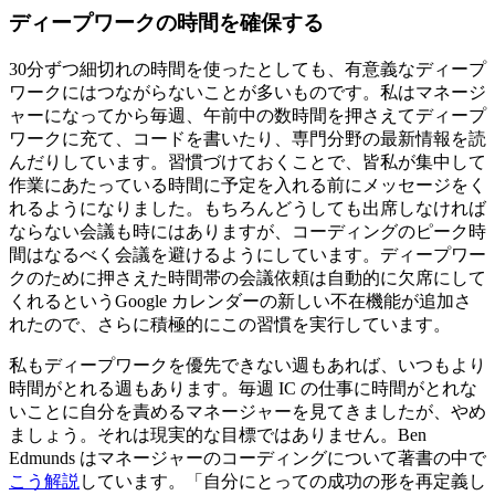
ディープワークの時間を確保する
30分ずつ細切れの時間を使ったとしても、有意義なディープ
ワークにはつながらないことが多いものです。私はマネージ
ャーになってから毎週、午前中の数時間を押さえてディープ
ワークに充て、コードを書いたり、専門分野の最新情報を読
んだりしています。習慣づけておくことで、皆私が集中して
作業にあたっている時間に予定を入れる前にメッセージをく
れるようになりました。もちろんどうしても出席しなければ
ならない会議も時にはありますが、コーディングのピーク時
間はなるべく会議を避けるようにしています。ディープワー
クのために押さえた時間帯の会議依頼は自動的に欠席にして
くれるというGoogle カレンダーの新しい不在機能が追加さ
れたので、さらに積極的にこの習慣を実行しています。
私もディープワークを優先できない週もあれば、いつもより
時間がとれる週もあります。毎週 IC の仕事に時間がとれな
いことに自分を責めるマネージャーを見てきましたが、やめ
ましょう。それは現実的な目標ではありません。Ben
Edmunds はマネージャーのコーディングについて著書の中で
こう解説
しています。「自分にとっての成功の形を再定義し