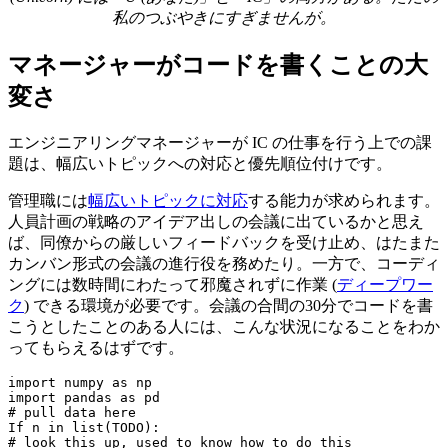
私のつぶやきにすぎませんが。
マネージャーがコードを書くことの大
変さ
エンジニアリングマネージャーが IC の仕事を行う上での課
題は、幅広いトピックへの対応と優先順位付けです。
管理職には
幅広いトピックに対応
する能力が求められます。
人員計画の戦略のアイデア出しの会議に出ているかと思え
ば、同僚からの厳しいフィードバックを受け止め、はたまた
カンバン形式の会議の進行役を務めたり。一方で、コーディ
ングには数時間にわたって邪魔されずに作業 (
ディープワー
ク
) できる環境が必要です。会議の合間の30分でコードを書
こうとしたことのある人には、こんな状況になることをわか
ってもらえるはずです。
import numpy as np

import pandas as pd

# pull data here

If n in list(TODO):

# look this up, used to know how to do this